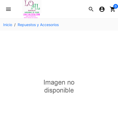
0
menu
search
account_circle
shopping_cart
Inicio
Repuestos y Accesorios