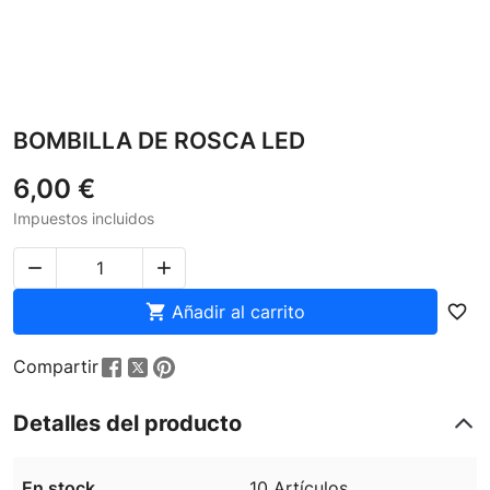
BOMBILLA DE ROSCA LED
6,00 €
Impuestos incluidos



Añadir al carrito
favorite_border
Compartir
Detalles del producto
En stock
10 Artículos