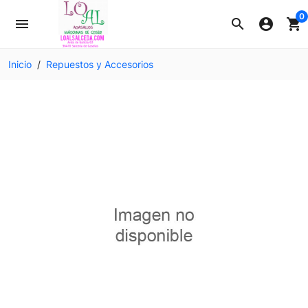
0
menu
search
account_circle
shopping_cart
Inicio
Repuestos y Accesorios