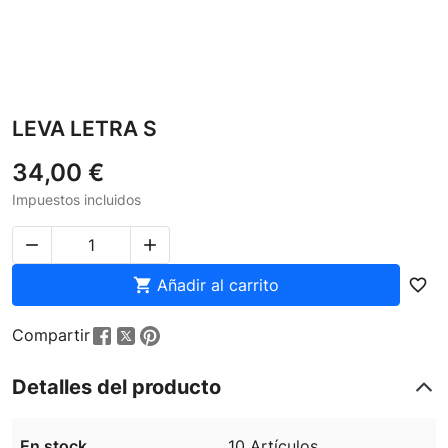
LEVA LETRA S
34,00 €
Impuestos incluidos



Añadir al carrito
favorite_border
Compartir
Detalles del producto
En stock
10 Artículos