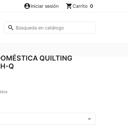
account_circle
shopping_cart
Iniciar sesión
Carrito
0
search
DOMÉSTICA QUILTING
 H-Q
idos