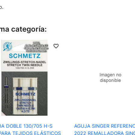
o.
ma categoría:
favorite_border

Vista rápida

Vista rápida
A DOBLE 130/705 H-S
AGUJA SINGER REFERENC
PARA TEJIDOS ELÁSTICOS
2022 REMALLADORA SIN