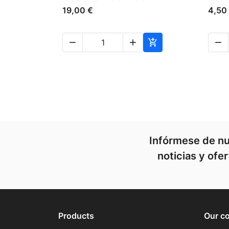
19,00 €
4,50




Infórmese de nu
noticias y ofe
Products
Our c