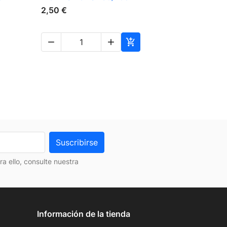
DOMESTIC
2,50 €
4,00 €




 ello, consulte nuestra
Información de la tienda