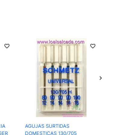
favorite_border
favorite_border

Vista rápida
IA
AGUJAS SURTIDAS
AGUJA D
GER
DOMESTICAS 130/705
MAQUINA