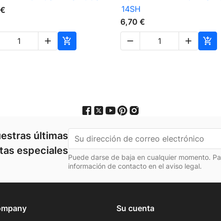
14SH
 €
6,70 €





estras últimas
rtas especiales
Puede darse de baja en cualquier momento. Para
información de contacto en el aviso legal.
ompany
Su cuenta