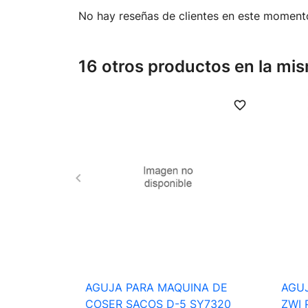
No hay reseñas de clientes en este moment
16 otros productos en la mis
favorite_border

Vista rápida
AGUJA PARA MAQUINA DE
AGUJ
COSER SACOS D-5 SY7320
ZWI 