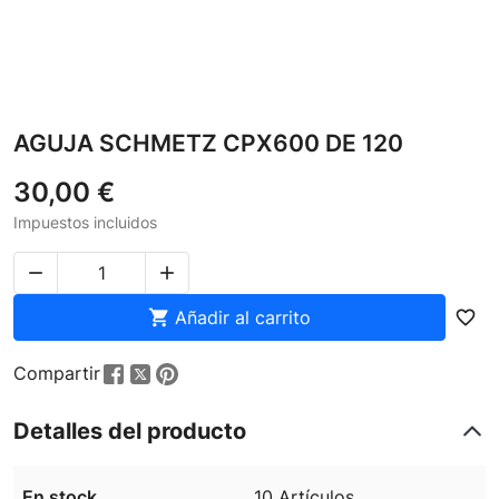
AGUJA SCHMETZ CPX600 DE 120
30,00 €
Impuestos incluidos



Añadir al carrito
favorite_border
Compartir
Detalles del producto
En stock
10 Artículos