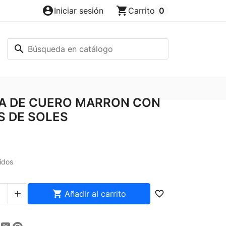
account_circle
shopping_cart
Iniciar sesión
Carrito
0
search
A DE CUERO MARRON CON
S DE SOLES
idos


Añadir al carrito
favorite_border