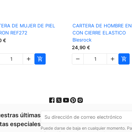

Vista rápida

Vista rápida
ERA DE MUJER DE PIEL
CARTERA DE HOMBRE EN 
RON REF272
CON CIERRE ELASTICO
Blesrock
0 €
24,90 €





estras últimas
rtas especiales
Puede darse de baja en cualquier momento. Para