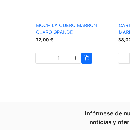

Vista rápida
MOCHILA CUERO MARRON
CART
CLARO GRANDE
MAR
32,00 €
38,0




Infórmese de nu
noticias y ofe