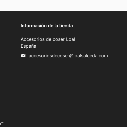
Información de la tienda
Accesorios de coser Loal
España
accesoriosdecoser@loalsalceda.com
mail
p™