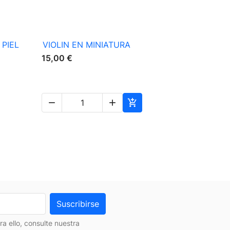

Vista rápida
PIEL
VIOLIN EN MINIATURA
TROMBON
15,00 €
15,00 €




 ello, consulte nuestra