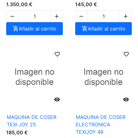
1.350,00 €
145,00 €





Añadir al carrito

Añadir al carrito
favorite_border
favorite_border


MAQUINA DE COSER
MAQUINA DE COSER
TEXI JOY 25
ELECTRONICA
TEXIJOY 48
185,00 €