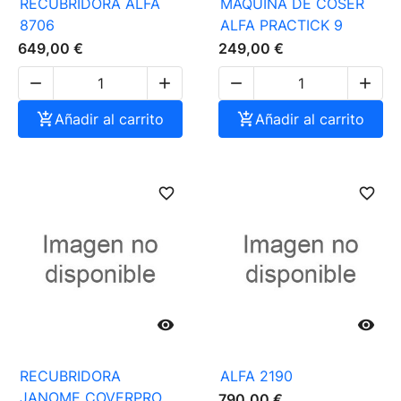
RECUBRIDORA ALFA
MAQUINA DE COSER
8706
ALFA PRACTICK 9
649,00 €
249,00 €





Añadir al carrito

Añadir al carrito
favorite_border
favorite_border


RECUBRIDORA
ALFA 2190
JANOME COVERPRO
790,00 €