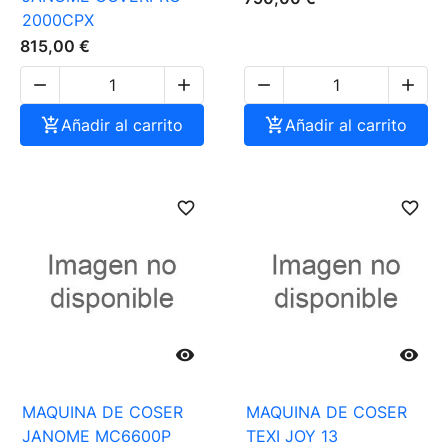
2000CPX
815,00 €





Añadir al carrito

Añadir al carrito
favorite_border
favorite_border


MAQUINA DE COSER
MAQUINA DE COSER
JANOME MC6600P
TEXI JOY 13