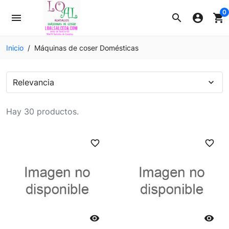
0
menu
search
account_circle
shopping_cart
Inicio
Máquinas de coser Domésticas
Relevancia
expand_more
Hay 30 productos.
favorite_border
favorite_border

