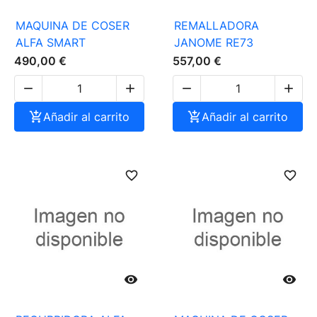
MAQUINA DE COSER
REMALLADORA
ALFA SMART
JANOME RE73
490,00 €
557,00 €





Añadir al carrito

Añadir al carrito
favorite_border
favorite_border

