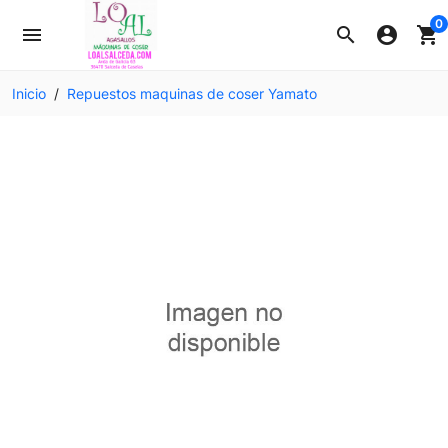
0
menu
search
account_circle
shopping_cart
Inicio
Repuestos maquinas de coser Yamato