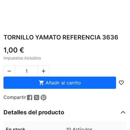
TORNILLO YAMATO REFERENCIA 3636
1,00 €
Impuestos incluidos



Añadir al carrito
favorite_border
Compartir
Detalles del producto
En stock
10 Artículos