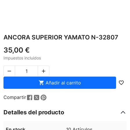
ANCORA SUPERIOR YAMATO N-32807
35,00 €
Impuestos incluidos



Añadir al carrito
favorite_border
Compartir
Detalles del producto
En stock
10 Artículos