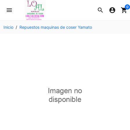
0
menu
search
account_circle
shopping_cart
Inicio
Repuestos maquinas de coser Yamato