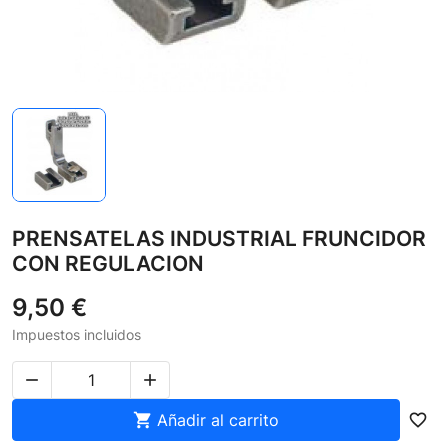
PRENSATELAS INDUSTRIAL FRUNCIDOR
CON REGULACION
9,50 €
Impuestos incluidos



Añadir al carrito
favorite_border