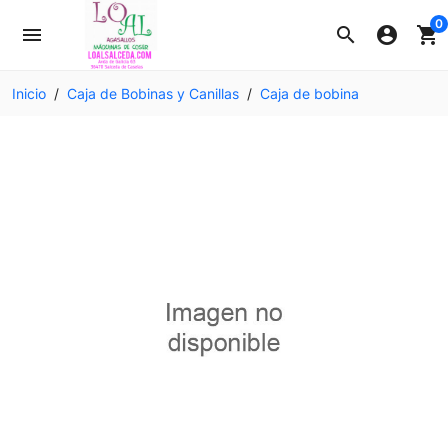
0
menu
search
account_circle
shopping_cart
Inicio
Caja de Bobinas y Canillas
Caja de bobina