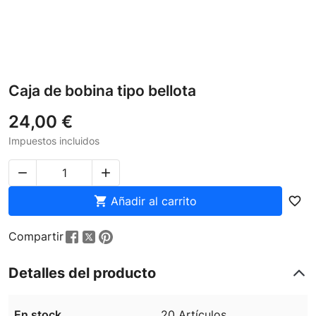
Caja de bobina tipo bellota
24,00 €
Impuestos incluidos



Añadir al carrito
favorite_border
Compartir
Detalles del producto
En stock
20 Artículos